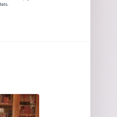
dats.