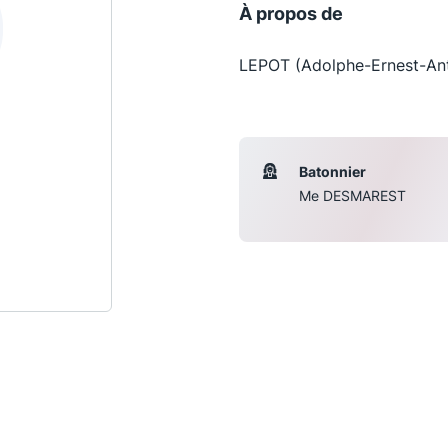
À propos de
LEPOT (Adolphe-Ernest-Ant
Batonnier
Me DESMAREST
Les conférences
S
La Conférence
Le Concours de la Conférence
La Conférence Berryer
La Petite Conférence