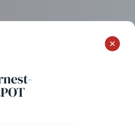
Menu
rnest-
EPOT