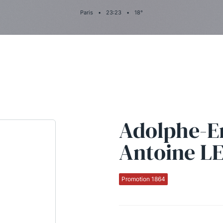
Paris
•
23
:
23
•
18
°
Adolphe-E
Antoine L
Promotion 1864