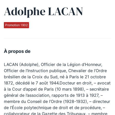
Adolphe LACAN
Qui sommes-nous ?
La Conférence
Promotion 1902
La Conférence de Renfort
La défense pénale
À propos de
Les conférences
LACAN (Adolphe), Officier de la Légion d’Honneur,
La Conférence
Officier de l’Instruction publique, Chevalier de l’Ordre
brésilien de la Croix du Sud, né à Paris le 21 octobre
Le Concours de la Conférence
1872, décédé le 7 août 1944.Docteur en droit, – avocat
La Conférence Berryer
à la Cour d’appel de Paris (10 mars 1898), – secrétaire
général de l’association, rapports de 1913 à 1927, –
La Petite Conférence
membre du Conseil de l’Ordre (1928-1932), – directeur
de l’École polytechnique de droit et de procédure, –
Suivez-nous
collaborateur de la Gazette des Tribunaux, – membre