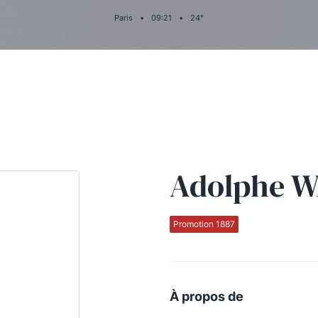
Paris
•
09
:
21
•
24
°
Adolphe 
Promotion 1887
À propos de