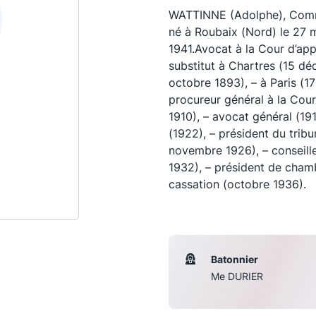
WATTINNE (Adolphe), Comm
né à Roubaix (Nord) le 27 m
1941.Avocat à la Cour d’app
substitut à Chartres (15 déc
octobre 1893), – à Paris (17
procureur général à la Cou
1910), – avocat général (191
(1922), – président du tribu
novembre 1926), – conseille
1932), – président de cham
cassation (octobre 1936).
Les conférences
S
La Conférence
Batonnier
Le Concours de la Conférence
Me DURIER
La Conférence Berryer
La Petite Conférence