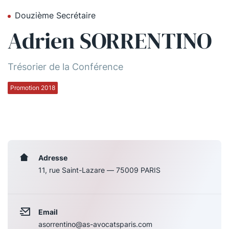
Douzième Secrétaire
Qui sommes-nous ?
Adrien SORRENTINO
La Conférence
La Conférence de Renfort
Trésorier de la Conférence
La défense pénale
Promotion 2018
Les conférences
La Conférence
Le Concours de la Conférence
Adresse
11, rue Saint-Lazare — 75009 PARIS
La Conférence Berryer
La Petite Conférence
Email
Suivez-nous
asorrentino@as-avocatsparis.com