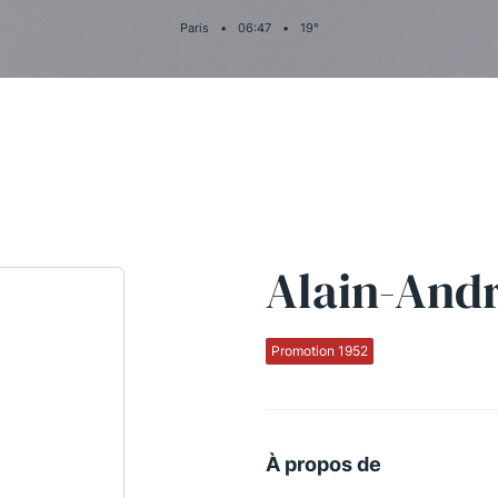
Paris
•
06
:
47
•
19
°
Alain-And
Promotion 1952
À propos de