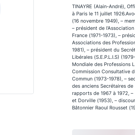
TINAYRE (Alain-André), Offi
à Paris le 11 juillet 1926.Av
(16 novembre 1949), – memb
– président de l’Associatio
France (1971-1973), – prési
Associations des Profession
1981), – président du Secré
Libérales (S.E.P.L.I.S) (1979
Mondiale des Professions L
Commission Consultative d
Commun (1973-1978), – secr
des anciens Secrétaires de
Les conférences
S
rapports de 1967 à 1972, – 
et Dorville (1953), – discou
La Conférence
Bâtonnier Raoul Rousset (1
Le Concours de la Conférence
La Conférence Berryer
La Petite Conférence