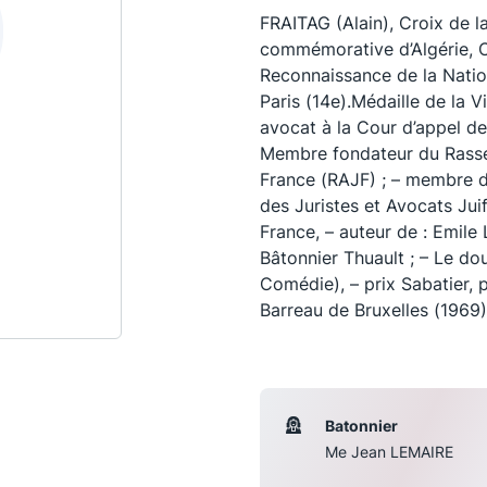
FRAITAG (Alain), Croix de la
commémorative d’Algérie, C
Reconnaissance de la Natio
Paris (14e).Médaille de la V
avocat à la Cour d’appel d
Membre fondateur du Rass
France (RAJF) ; – membre de
des Juristes et Avocats Juif
France, – auteur de : Emile 
Bâtonnier Thuault ; – Le dou
Comédie), – prix Sabatier, 
Barreau de Bruxelles (1969)
Les conférences
S
La Conférence
Le Concours de la Conférence
Batonnier
La Conférence Berryer
Me Jean LEMAIRE
La Petite Conférence