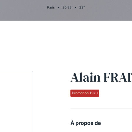
Paris
•
20
:
33
•
23
°
Alain FRA
Promotion 1970
À propos de