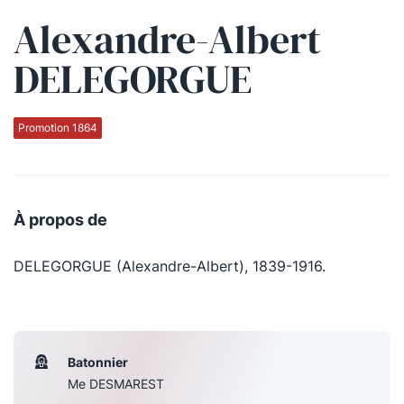
Alexandre-Albert
Qui sommes-nous ?
DELEGORGUE
La Conférence
La Conférence de Renfort
Promotion 1864
La défense pénale
Les conférences
À propos de
La Conférence
DELEGORGUE (Alexandre-Albert), 1839-1916.
Le Concours de la Conférence
La Conférence Berryer
La Petite Conférence
Batonnier
Me DESMAREST
Suivez-nous