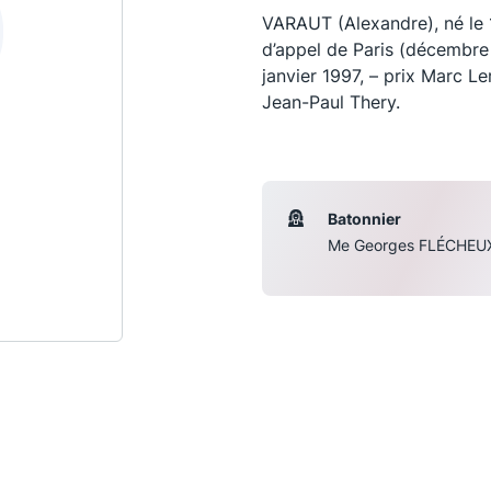
VARAUT (Alexandre), né le 
d’appel de Paris (décembre 
janvier 1997, – prix Marc Le
Jean-Paul Thery.
Batonnier
Me Georges FLÉCHEU
Les conférences
S
La Conférence
Le Concours de la Conférence
La Conférence Berryer
La Petite Conférence