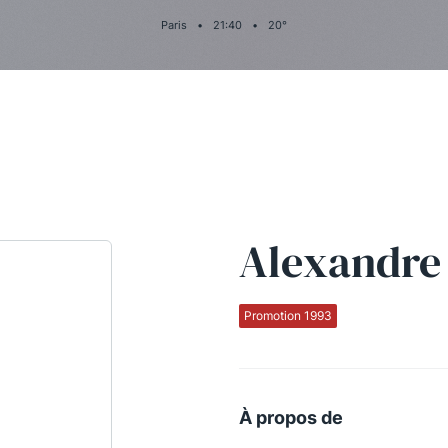
Paris
•
21
:
40
•
20
°
Alexandr
Promotion 1993
À propos de