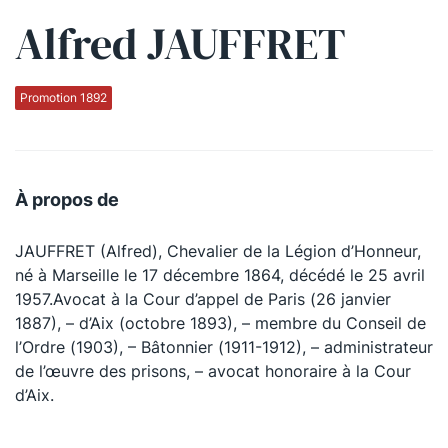
Alfred JAUFFRET
Qui sommes-nous ?
La Conférence
Promotion 1892
La Conférence de Renfort
La défense pénale
À propos de
Les conférences
JAUFFRET (Alfred), Chevalier de la Légion d’Honneur,
La Conférence
né à Marseille le 17 décembre 1864, décédé le 25 avril
1957.Avocat à la Cour d’appel de Paris (26 janvier
Le Concours de la Conférence
1887), – d’Aix (octobre 1893), – membre du Conseil de
La Conférence Berryer
l’Ordre (1903), – Bâtonnier (1911-1912), – administrateur
de l’œuvre des prisons, – avocat honoraire à la Cour
La Petite Conférence
d’Aix.
Suivez-nous