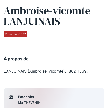
Ambroise-vicomte
Qui sommes-nous ?
LANJUINAIS
La Conférence
La Conférence de Renfort
Promotion 1827
La défense pénale
Les conférences
À propos de
La Conférence
LANJUINAIS (Ambroise, vicomte), 1802-1869.
Le Concours de la Conférence
La Conférence Berryer
La Petite Conférence
Batonnier
Me THÉVENIN
Suivez-nous