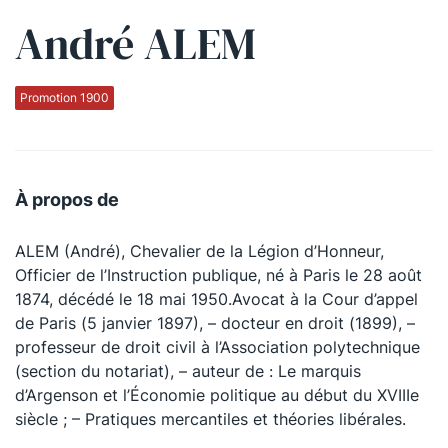
André ALEM
Qui sommes-nous ?
La Conférence
Promotion 1900
La Conférence de Renfort
La défense pénale
À propos de
Les conférences
ALEM (André), Chevalier de la Légion d’Honneur,
La Conférence
Officier de l’Instruction publique, né à Paris le 28 août
1874, décédé le 18 mai 1950.Avocat à la Cour d’appel
Le Concours de la Conférence
de Paris (5 janvier 1897), – docteur en droit (1899), –
La Conférence Berryer
professeur de droit civil à l’Association polytechnique
(section du notariat), – auteur de : Le marquis
La Petite Conférence
d’Argenson et l’Économie politique au début du XVIIIe
siècle ; – Pratiques mercantiles et théories libérales.
Suivez-nous