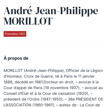
André-Jean-Philippe
Qui sommes-nous ?
MORILLOT
La Conférence
La Conférence de Renfort
Promotion 1911
La défense pénale
Les conférences
À propos de
La Conférence
MORILLOT (André-Jean-Philippe), Officier de la Légion
Le Concours de la Conférence
d’Honneur, Croix de Guerre, né à Paris le 11 janvier
La Conférence Berryer
1888, décédé en 1961.Docteur en droit, – avocat à la
Cour d’appel de Paris (19 novembre 1907), – avocat au
La Petite Conférence
Conseil d’État et à la Cour de cassation (1920), –
président de l’Ordre (1947-1950), – 38e PRÉSIDENT DE
Suivez-nous
L’ASSOCIATION (1960-1961), – auteur de : La Cour de