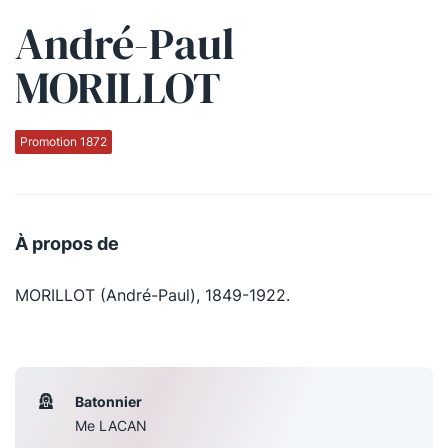
André-Paul
Qui sommes-nous ?
MORILLOT
La Conférence
La Conférence de Renfort
Promotion 1872
La défense pénale
Les conférences
À propos de
La Conférence
MORILLOT (André-Paul), 1849-1922.
Le Concours de la Conférence
La Conférence Berryer
La Petite Conférence
Batonnier
Me LACAN
Suivez-nous