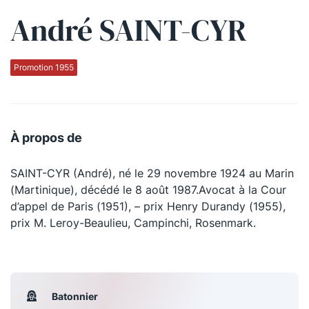
André SAINT-CYR
Qui sommes-nous ?
La Conférence
Promotion 1955
La Conférence de Renfort
La défense pénale
À propos de
Les conférences
SAINT-CYR (André), né le 29 novembre 1924 au Marin
La Conférence
(Martinique), décédé le 8 août 1987.Avocat à la Cour
d’appel de Paris (1951), – prix Henry Durandy (1955),
Le Concours de la Conférence
prix M. Leroy-Beaulieu, Campinchi, Rosenmark.
La Conférence Berryer
La Petite Conférence
Batonnier
Suivez-nous