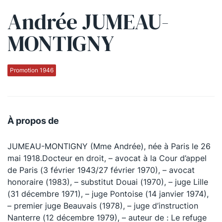
Andrée JUMEAU-
Qui sommes-nous ?
MONTIGNY
La Conférence
La Conférence de Renfort
Promotion 1946
La défense pénale
Les conférences
À propos de
La Conférence
JUMEAU-MONTIGNY (Mme Andrée), née à Paris le 26
Le Concours de la Conférence
mai 1918.Docteur en droit, – avocat à la Cour d’appel
La Conférence Berryer
de Paris (3 février 1943/27 février 1970), – avocat
honoraire (1983), – substitut Douai (1970), – juge Lille
La Petite Conférence
(31 décembre 1971), – juge Pontoise (14 janvier 1974),
– premier juge Beauvais (1978), – juge d’instruction
Suivez-nous
Nanterre (12 décembre 1979), – auteur de : Le refuge