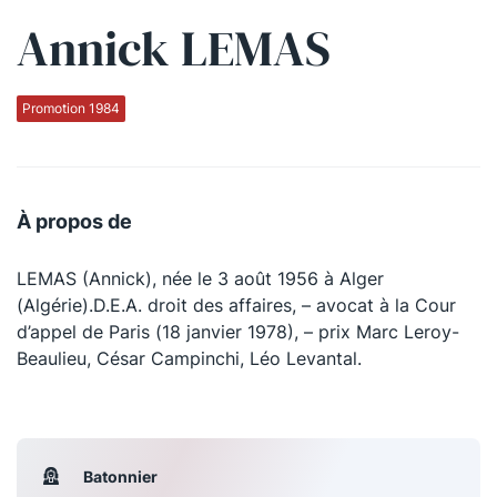
Annick LEMAS
Qui sommes-nous ?
La Conférence
Promotion 1984
La Conférence de Renfort
La défense pénale
À propos de
Les conférences
LEMAS (Annick), née le 3 août 1956 à Alger
La Conférence
(Algérie).D.E.A. droit des affaires, – avocat à la Cour
d’appel de Paris (18 janvier 1978), – prix Marc Leroy-
Le Concours de la Conférence
Beaulieu, César Campinchi, Léo Levantal.
La Conférence Berryer
La Petite Conférence
Batonnier
Suivez-nous