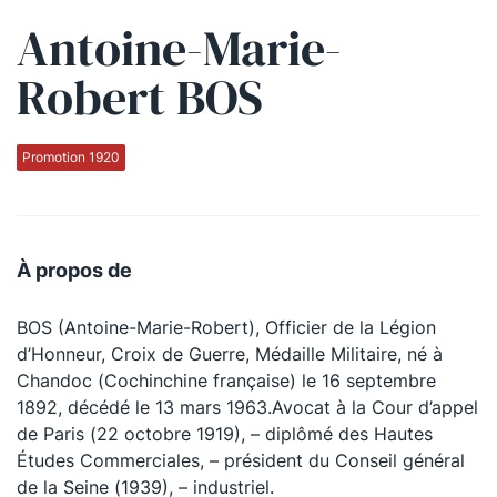
Antoine-Marie-
Qui sommes-nous ?
Robert BOS
La Conférence
La Conférence de Renfort
Promotion 1920
La défense pénale
Les conférences
À propos de
La Conférence
BOS (Antoine-Marie-Robert), Officier de la Légion
Le Concours de la Conférence
d’Honneur, Croix de Guerre, Médaille Militaire, né à
La Conférence Berryer
Chandoc (Cochinchine française) le 16 septembre
1892, décédé le 13 mars 1963.Avocat à la Cour d’appel
La Petite Conférence
de Paris (22 octobre 1919), – diplômé des Hautes
Études Commerciales, – président du Conseil général
Suivez-nous
de la Seine (1939), – industriel.