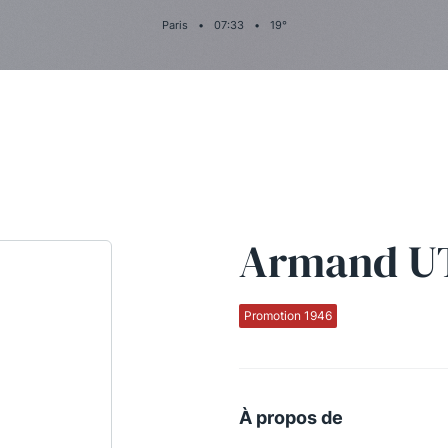
Paris
•
07
:
33
•
19
°
Armand U
Promotion 1946
À propos de