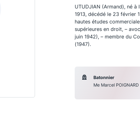
UTUDJIAN (Armand), né à Ist
1913, décédé le 23 février 
hautes études commerciales
supérieures en droit, – avoc
juin 1942), – membre du Con
(1947).
Batonnier
Me Marcel POIGNARD
Les conférences
S
La Conférence
Le Concours de la Conférence
La Conférence Berryer
La Petite Conférence