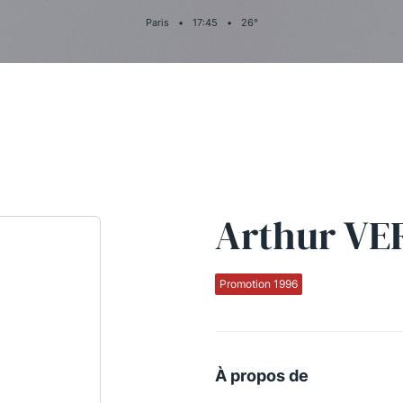
Paris
•
17
:
45
•
26
°
Arthur V
Promotion 1996
À propos de