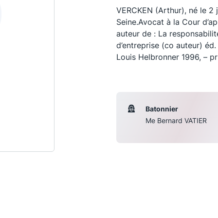
VERCKEN (Arthur), né le 2 ju
Seine.Avocat à la Cour d’ap
auteur de : La responsabili
d’entreprise (co auteur) éd.
Louis Helbronner 1996, – p
Batonnier
Me Bernard VATIER
Les conférences
S
La Conférence
Le Concours de la Conférence
La Conférence Berryer
La Petite Conférence