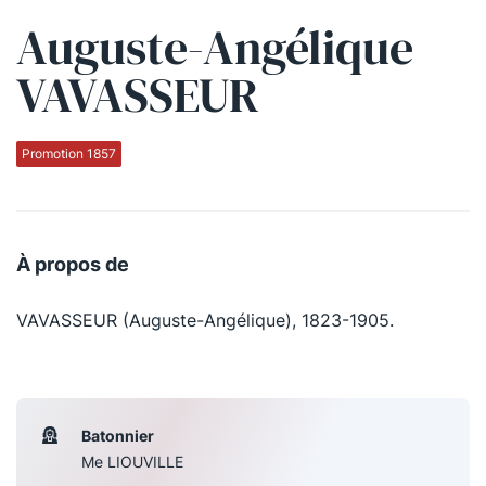
Auguste-Angélique
Qui sommes-nous ?
VAVASSEUR
La Conférence
La Conférence de Renfort
Promotion 1857
La défense pénale
Les conférences
À propos de
La Conférence
VAVASSEUR (Auguste-Angélique), 1823-1905.
Le Concours de la Conférence
La Conférence Berryer
La Petite Conférence
Batonnier
Me LIOUVILLE
Suivez-nous