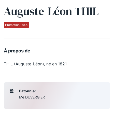
Auguste-Léon THIL
Qui sommes-nous ?
La Conférence
Promotion 1845
La Conférence de Renfort
La défense pénale
À propos de
Les conférences
THIL (Auguste-Léon), né en 1821.
La Conférence
Le Concours de la Conférence
La Conférence Berryer
Batonnier
La Petite Conférence
Me DUVERGIER
Suivez-nous