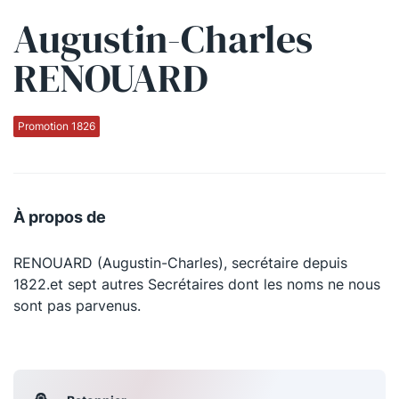
Augustin-Charles
Qui sommes-nous ?
RENOUARD
La Conférence
La Conférence de Renfort
Promotion 1826
La défense pénale
Les conférences
À propos de
La Conférence
RENOUARD (Augustin-Charles), secrétaire depuis
Le Concours de la Conférence
1822.et sept autres Secrétaires dont les noms ne nous
La Conférence Berryer
sont pas parvenus.
La Petite Conférence
Suivez-nous