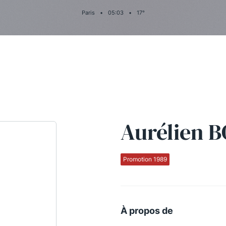
Paris
•
05
:
03
•
17
°
Aurélien 
Promotion 1989
À propos de