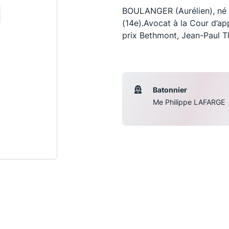
BOULANGER (Aurélien), né le
(14e).Avocat à la Cour d’app
prix Bethmont, Jean-Paul Th
Batonnier
Me Philippe LAFARGE
Les conférences
S
La Conférence
Le Concours de la Conférence
La Conférence Berryer
La Petite Conférence