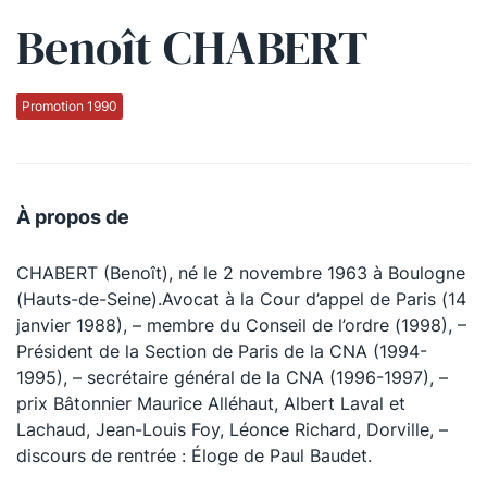
Benoît CHABERT
Qui sommes-nous ?
La Conférence
Promotion 1990
La Conférence de Renfort
La défense pénale
À propos de
Les conférences
CHABERT (Benoît), né le 2 novembre 1963 à Boulogne
La Conférence
(Hauts-de-Seine).Avocat à la Cour d’appel de Paris (14
janvier 1988), – membre du Conseil de l’ordre (1998), –
Le Concours de la Conférence
Président de la Section de Paris de la CNA (1994-
La Conférence Berryer
1995), – secrétaire général de la CNA (1996-1997), –
prix Bâtonnier Maurice Alléhaut, Albert Laval et
La Petite Conférence
Lachaud, Jean-Louis Foy, Léonce Richard, Dorville, –
discours de rentrée : Éloge de Paul Baudet.
Suivez-nous