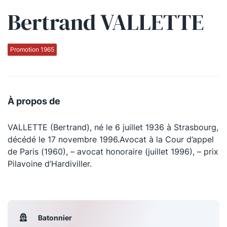
Bertrand VALLETTE
Qui sommes-nous ?
La Conférence
Promotion 1965
La Conférence de Renfort
La défense pénale
À propos de
Les conférences
VALLETTE (Bertrand), né le 6 juillet 1936 à Strasbourg,
La Conférence
décédé le 17 novembre 1996.Avocat à la Cour d’appel
de Paris (1960), – avocat honoraire (juillet 1996), – prix
Le Concours de la Conférence
Pilavoine d’Hardiviller.
La Conférence Berryer
La Petite Conférence
Batonnier
Suivez-nous