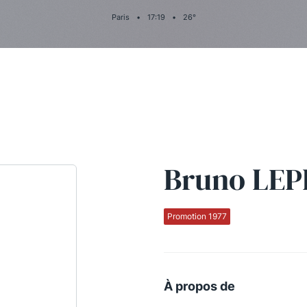
Paris
•
17
:
19
•
26
°
Bruno LEP
Promotion 1977
À propos de