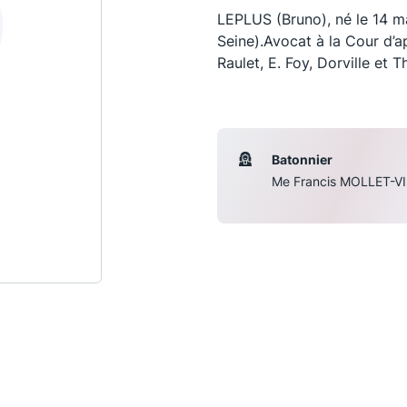
LEPLUS (Bruno), né le 14 m
Seine).Avocat à la Cour d’ap
Raulet, E. Foy, Dorville et T
Batonnier
Me Francis MOLLET-VI
Les conférences
S
La Conférence
Le Concours de la Conférence
La Conférence Berryer
La Petite Conférence