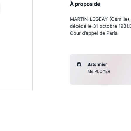
À propos de
MARTIN-LEGEAY (Camille), né
décédé le 31 octobre 1931.D
Cour d’appel de Paris.
Batonnier
Me PLOYER
Les conférences
S
La Conférence
Le Concours de la Conférence
La Conférence Berryer
La Petite Conférence