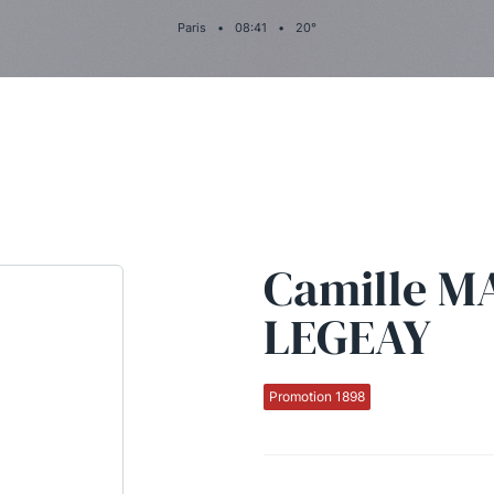
Paris
•
08
:
41
•
20
°
Camille M
LEGEAY
Promotion 1898