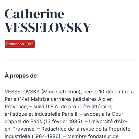
Catherine
Qui sommes-nous ?
VESSELOVSKY
La Conférence
La Conférence de Renfort
Promotion 1992
La défense pénale
Les conférences
À propos de
La Conférence
VESSELOVSKY (Mme Catherine), née le 10 décembre à
Le Concours de la Conférence
Paris (14e).Maitrise carrières judiciaires Aix en
La Conférence Berryer
Provence, – suivi D.E.A. de propriété littéraire,
artistique et industrielle Paris II, – avocat à la Cour
La Petite Conférence
d’appel de Paris (13 février 1985), – Université d’Aix-
en-Provence, – Rédactrice de la revue de la Propriété
Suivez-nous
industrielle (1984-1986), – Membre fondateur de