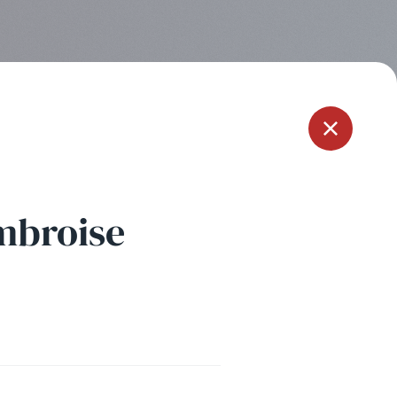
Menu
mbroise