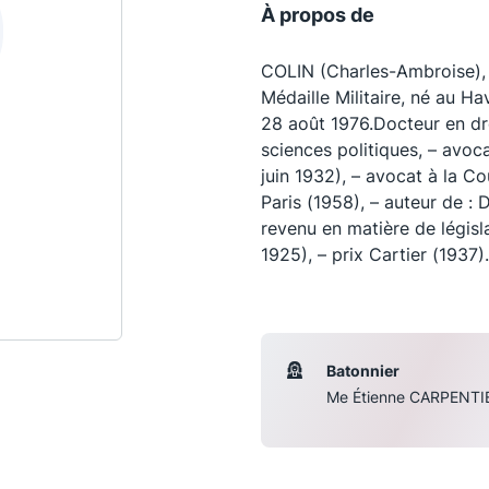
À propos de
COLIN (Charles-Ambroise), 
Médaille Militaire, né au H
28 août 1976.Docteur en dro
sciences politiques, – avoca
juin 1932), – avocat à la C
Paris (1958), – auteur de : D
revenu en matière de législa
1925), – prix Cartier (1937).
Les conférences
S
Batonnier
La Conférence
Me Étienne CARPENTI
Le Concours de la Conférence
La Conférence Berryer
La Petite Conférence