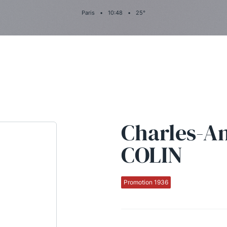
Paris
•
10
:
48
•
25
°
Charles-A
COLIN
Promotion 1936