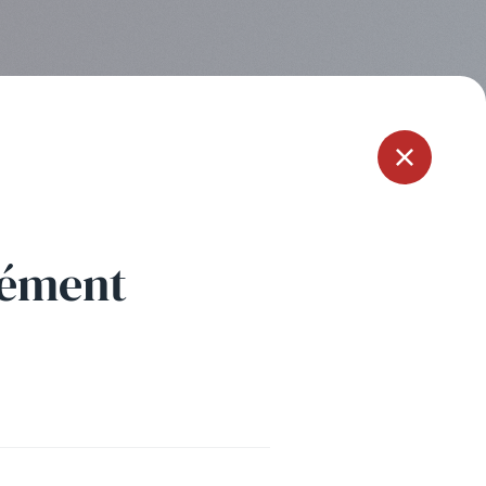
Menu
lément