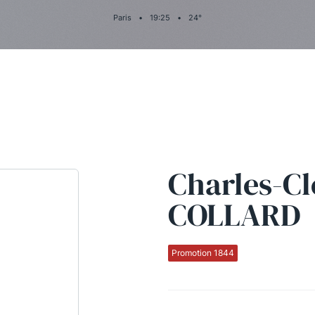
Paris
•
19
:
25
•
24
°
Charles-C
COLLARD
Promotion 1844