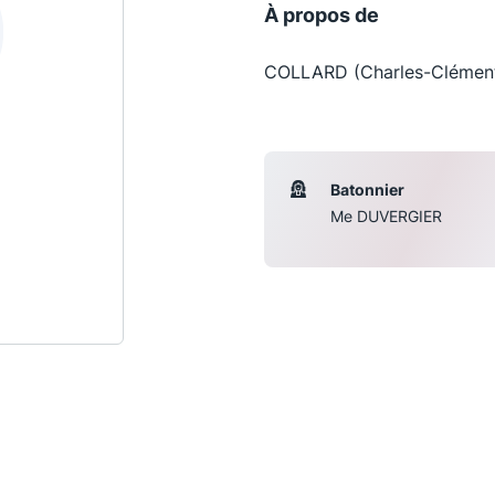
À propos de
COLLARD (Charles-Clément)
Batonnier
Me DUVERGIER
Les conférences
S
La Conférence
Le Concours de la Conférence
La Conférence Berryer
La Petite Conférence