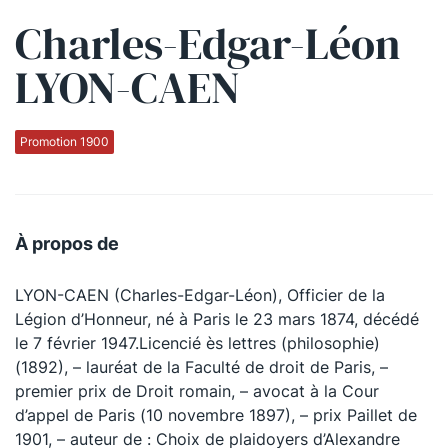
Charles-Edgar-Léon
Qui sommes-nous ?
LYON-CAEN
La Conférence
La Conférence de Renfort
Promotion 1900
La défense pénale
Les conférences
À propos de
La Conférence
LYON-CAEN (Charles-Edgar-Léon), Officier de la
Le Concours de la Conférence
Légion d’Honneur, né à Paris le 23 mars 1874, décédé
La Conférence Berryer
le 7 février 1947.Licencié ès lettres (philosophie)
(1892), – lauréat de la Faculté de droit de Paris, –
La Petite Conférence
premier prix de Droit romain, – avocat à la Cour
d’appel de Paris (10 novembre 1897), – prix Paillet de
Suivez-nous
1901, – auteur de : Choix de plaidoyers d’Alexandre