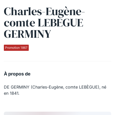
Charles-Eugène-
Qui sommes-nous ?
comte LEBÈGUE
La Conférence
GERMINY
La Conférence de Renfort
La défense pénale
Promotion 1867
Les conférences
La Conférence
À propos de
Le Concours de la Conférence
DE GERMINY (Charles-Eugène, comte LEBÈGUE), né
La Conférence Berryer
en 1841.
La Petite Conférence
Suivez-nous