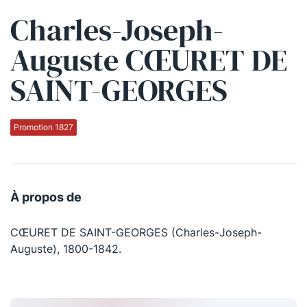
Charles-Joseph-
Qui sommes-nous ?
Auguste CŒURET DE
La Conférence
SAINT-GEORGES
La Conférence de Renfort
La défense pénale
Promotion 1827
Les conférences
La Conférence
À propos de
Le Concours de la Conférence
CŒURET DE SAINT-GEORGES (Charles-Joseph-
La Conférence Berryer
Auguste), 1800-1842.
La Petite Conférence
Suivez-nous