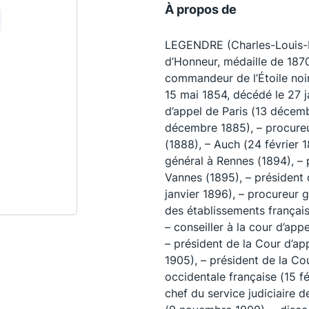
À propos de
LEGENDRE (Charles-Louis-Ma
d’Honneur, médaille de 1870
commandeur de l’Étoile noir
15 mai 1854, décédé le 27 j
d’appel de Paris (13 décemb
décembre 1885), – procureu
(1888), – Auch (24 février 1
général à Rennes (1894), – 
Vannes (1895), – président 
janvier 1896), – procureur g
Les conférences
S
des établissements français
– conseiller à la cour d’ap
La Conférence
– président de la Cour d’ap
Le Concours de la Conférence
1905), – président de la Cou
occidentale française (15 fé
La Conférence Berryer
chef du service judiciaire d
La Petite Conférence