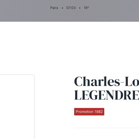
Paris
•
07
:
03
•
19
°
Charles-Lo
LEGENDR
Promotion 1882