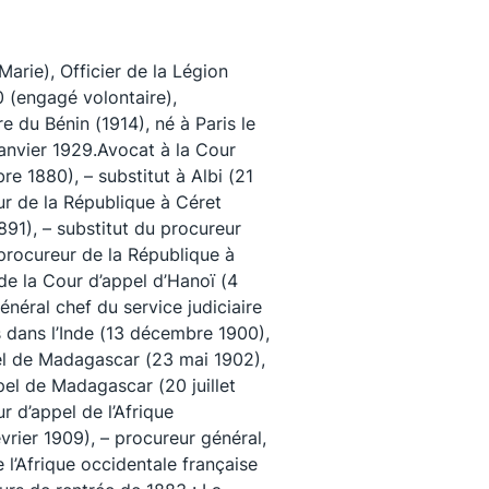
rie), Officier de la Légion
 (engagé volontaire),
e du Bénin (1914), né à Paris le
anvier 1929.Avocat à la Cour
re 1880), – substitut à Albi (21
r de la République à Céret
891), – substitut du procureur
procureur de la République à
de la Cour d’appel d’Hanoï (4
énéral chef du service judiciaire
uivez-nous
 dans l’Inde (13 décembre 1900),
pel de Madagascar (23 mai 1902),
pel de Madagascar (20 juillet
r d’appel de l’Afrique
vrier 1909), – procureur général,
e l’Afrique occidentale française