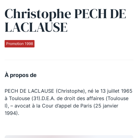
Christophe PECH DE
Qui sommes-nous ?
LACLAUSE
La Conférence
La Conférence de Renfort
Promotion 1998
La défense pénale
Les conférences
À propos de
La Conférence
PECH DE LACLAUSE (Christophe), né le 13 juillet 1965
Le Concours de la Conférence
à Toulouse (31).D.E.A. de droit des affaires (Toulouse
La Conférence Berryer
I), – avocat à la Cour d’appel de Paris (25 janvier
1994).
La Petite Conférence
Suivez-nous