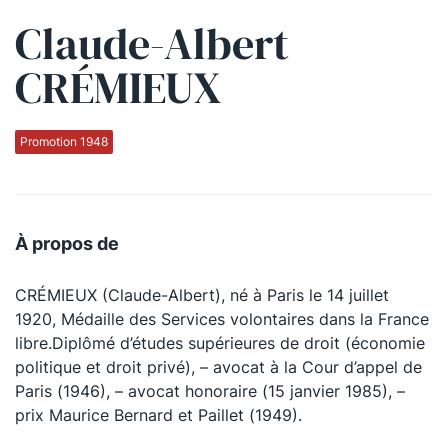
Claude-Albert
Qui sommes-nous ?
CRÉMIEUX
La Conférence
La Conférence de Renfort
Promotion 1948
La défense pénale
Les conférences
À propos de
La Conférence
CRÉMIEUX (Claude-Albert), né à Paris le 14 juillet
Le Concours de la Conférence
1920, Médaille des Services volontaires dans la France
La Conférence Berryer
libre.Diplômé d’études supérieures de droit (économie
politique et droit privé), – avocat à la Cour d’appel de
La Petite Conférence
Paris (1946), – avocat honoraire (15 janvier 1985), –
prix Maurice Bernard et Paillet (1949).
Suivez-nous