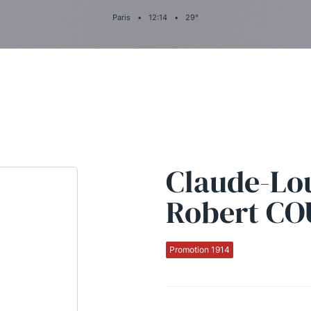
Paris
•
12
:
14
•
29
°
Claude-Lo
Robert C
Promotion 1914