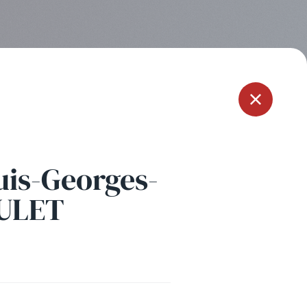
Menu
uis-Georges-
OULET