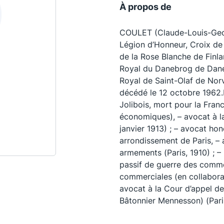
À propos de
COULET (Claude-Louis-Geor
Légion d’Honneur, Croix d
de la Rose Blanche de Finl
Royal du Danebrog de Dan
Royal de Saint-Olaf de Norvè
décédé le 12 octobre 196
Jolibois, mort pour la Fran
économiques), – avocat à l
janvier 1913) ; – avocat hon
arrondissement de Paris, – a
Les conférences
S
armements (Paris, 1910) ; –
passif de guerre des comme
La Conférence
commerciales (en collaborat
Le Concours de la Conférence
avocat à la Cour d’appel de
Bâtonnier Mennesson) (Paris
La Conférence Berryer
La Petite Conférence