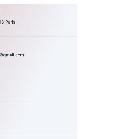
8 Paris
c@gmail.com
uivez-nous