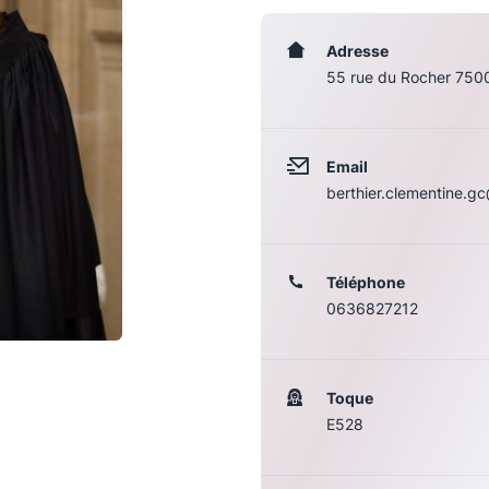
Adresse
55 rue du Rocher 7500
Email
berthier.clementine.g
Téléphone
0636827212
Les conférences
S
La Conférence
Toque
Le Concours de la Conférence
E528
La Conférence Berryer
La Petite Conférence