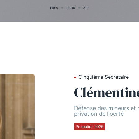
Paris
•
19
:
06
•
29
°
Cinquième Secrétaire
Clémentin
Défense des mineurs et c
privation de liberté
Promotion 2026