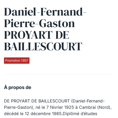
Daniel-Fernand-
Qui sommes-nous ?
Pierre-Gaston
La Conférence
PROYART DE
La Conférence de Renfort
La défense pénale
BAILLESCOURT
Les conférences
Promotion 1957
La Conférence
Le Concours de la Conférence
À propos de
La Conférence Berryer
La Petite Conférence
DE PROYART DE BAILLESCOURT (Daniel-Fernand-
Pierre-Gaston), né le 7 février 1925 à Cambrai (Nord),
décédé le 12 décembre 1985.Diplômé d’études
Suivez-nous