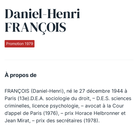
Daniel-Henri
Qui sommes-nous ?
FRANÇOIS
La Conférence
La Conférence de Renfort
Promotion 1979
La défense pénale
Les conférences
À propos de
La Conférence
FRANÇOIS (Daniel-Henri), né le 27 décembre 1944 à
Le Concours de la Conférence
Paris (13e).D.E.A. sociologie du droit, – D.E.S. sciences
La Conférence Berryer
criminelles, licence psychologie, – avocat à la Cour
d’appel de Paris (1976), – prix Horace Helbronner et
La Petite Conférence
Jean Mirat, – prix des secrétaires (1978).
Suivez-nous