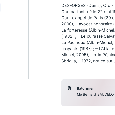
DESFORGES (Denis), Croix de
Combattant, né le 22 mai 19
Cour d’appel de Paris (30
2000), – avocat honoraire 
La forteresse (Albin-Michel,
(1982) ; – Le cuirassé Salva
Le Pacifique (Albin-Michel, 
croyants (1987) ; – L’Affaire
Michel, 2005), – prix Péjoine
Sbriglia, – 1972, notice su
Les conférences
S
La Conférence
Batonnier
Me Bernard BAUDELO
Le Concours de la Conférence
La Conférence Berryer
La Petite Conférence