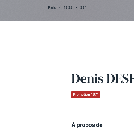
Paris
•
13
:
32
•
33
°
Denis DES
Promotion 1971
À propos de