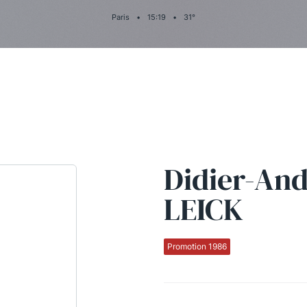
Paris
•
15
:
19
•
31
°
Didier-An
LEICK
Promotion 1986