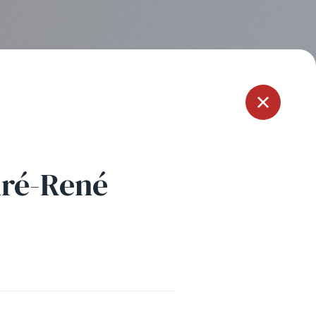
Menu
dré-René