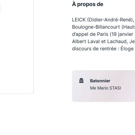
À propos de
LEICK (Didier-André-René),
Boulogne-Billancourt (Haut
d’appel de Paris (19 janvier
Albert Laval et Lachaud, Je
discours de rentrée : Élog
Batonnier
Les conférences
S
Me Mario STASI
La Conférence
Le Concours de la Conférence
La Conférence Berryer
La Petite Conférence