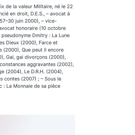
de la valeur Militaire, né le 22
cié en droit, D.E.S., – avocat à
957–30 juin 2000), – vice-
avocat honoraire (10 octobre
le pseudonyme Dmitry : La Lune
des Dieux (2000), Farce et
e (2000), Que peut il encore
), Gai, gai divorçons (2000),
irconstances aggravantes (2002),
dge (2004), Le D.R.H. (2004),
s contes (2007) ; – Sous le
: La Monnaie de sa pièce
uivez-nous