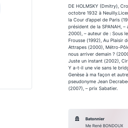
DE HOLMSKY (Dmitry), Croix 
octobre 1932 à Neuilly.Licen
la Cour d’appel de Paris (1
président de la SPANAH, – 
2000), – auteur de : Sous 
Frousse (1992), Au Plaisir 
Attrapes (2000), Métro-Pôl
nous arriver demain ? (2000
Juste un instant (2002), C
Y a-t-il une vie sans le bri
Genèse à ma façon et autre
pseudonyme Jean Decrabec 
Les conférences
S
(2007), – prix Sabatier.
La Conférence
Le Concours de la Conférence
La Conférence Berryer
Batonnier
Me René BONDOUX
La Petite Conférence