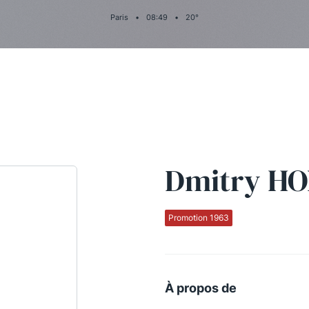
Paris
•
08
:
49
•
20
°
Dmitry H
Promotion 1963
À propos de