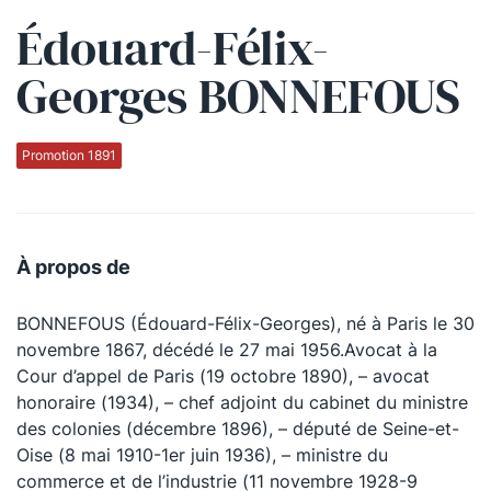
Édouard-Félix-
Qui sommes-nous ?
Georges BONNEFOUS
La Conférence
La Conférence de Renfort
Promotion 1891
La défense pénale
Les conférences
À propos de
La Conférence
BONNEFOUS (Édouard-Félix-Georges), né à Paris le 30
Le Concours de la Conférence
novembre 1867, décédé le 27 mai 1956.Avocat à la
La Conférence Berryer
Cour d’appel de Paris (19 octobre 1890), – avocat
honoraire (1934), – chef adjoint du cabinet du ministre
La Petite Conférence
des colonies (décembre 1896), – député de Seine-et-
Oise (8 mai 1910-1er juin 1936), – ministre du
Suivez-nous
commerce et de l’industrie (11 novembre 1928-9