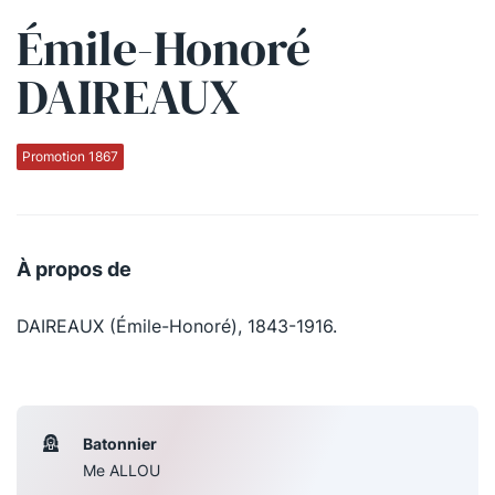
Émile-Honoré
Qui sommes-nous ?
DAIREAUX
La Conférence
La Conférence de Renfort
Promotion 1867
La défense pénale
Les conférences
À propos de
La Conférence
DAIREAUX (Émile-Honoré), 1843-1916.
Le Concours de la Conférence
La Conférence Berryer
La Petite Conférence
Batonnier
Me ALLOU
Suivez-nous