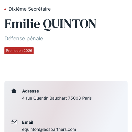
Dixième Secrétaire
Qui sommes-nous ?
Emilie QUINTON
La Conférence
La Conférence de Renfort
Défense pénale
La défense pénale
Promotion 2026
Les conférences
La Conférence
Le Concours de la Conférence
Adresse
4 rue Quentin Bauchart 75008 Paris
La Conférence Berryer
La Petite Conférence
Email
Suivez-nous
equinton@lecspartners.com