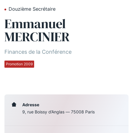
Douzième Secrétaire
Qui sommes-nous ?
Emmanuel
La Conférence
MERCINIER
La Conférence de Renfort
La défense pénale
Finances de la Conférence
Les conférences
Promotion 2009
La Conférence
Le Concours de la Conférence
La Conférence Berryer
Adresse
La Petite Conférence
9, rue Boissy d’Anglas — 75008 Paris
Suivez-nous