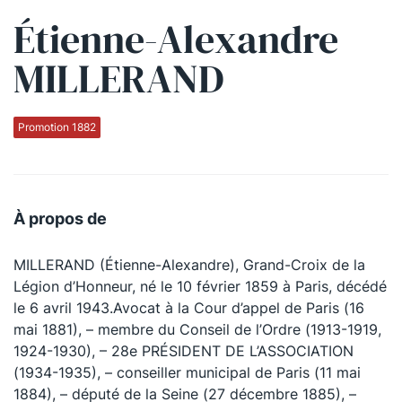
Étienne-Alexandre
Qui sommes-nous ?
MILLERAND
La Conférence
La Conférence de Renfort
Promotion 1882
La défense pénale
Les conférences
À propos de
La Conférence
MILLERAND (Étienne-Alexandre), Grand-Croix de la
Le Concours de la Conférence
Légion d’Honneur, né le 10 février 1859 à Paris, décédé
La Conférence Berryer
le 6 avril 1943.Avocat à la Cour d’appel de Paris (16
mai 1881), – membre du Conseil de l’Ordre (1913-1919,
La Petite Conférence
1924-1930), – 28e PRÉSIDENT DE L’ASSOCIATION
(1934-1935), – conseiller municipal de Paris (11 mai
Suivez-nous
1884), – député de la Seine (27 décembre 1885), –