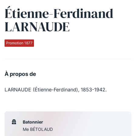
Étienne-Ferdinand
Qui sommes-nous ?
LARNAUDE
La Conférence
La Conférence de Renfort
Promotion 1877
La défense pénale
Les conférences
À propos de
La Conférence
LARNAUDE (Étienne-Ferdinand), 1853-1942.
Le Concours de la Conférence
La Conférence Berryer
La Petite Conférence
Batonnier
Me BÉTOLAUD
Suivez-nous